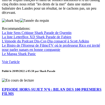
cinq étoiles nous refait "les dents de la mer" dans une station
balnéaire des Landes pour un résultat, ne le cachons pas, un peu
décevant.
Recommandations:
La liste Sens Critique Shark Parade de Quentin
La liste LetterBox XD Shark Parade de Fabien
L'épisode du Podcast Dis-Cor-Dia consacré à Scott Adkins
Le Bistro de l'Horreur de FilmoTV où le professeur Rico est invité
pour parler nanars en bonne compagnie
Le Manga Shark Panic
Voir l'article
Publié le
20/09/2022 à 05:50
par
Shark Parade
EPISODE HORS-SUJET N°6 : BILAN DES 100 PREMIERS
FILMS