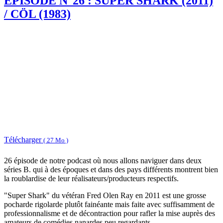
EPISODE N°26 : SUPER SHARK (2011)
/ CÖL (1983)
Télécharger
( 27 Mo )
26 épisode de notre podcast où nous allons naviguer dans deux
séries B. qui à des époques et dans des pays différents montrent bien
la roublardise de leur réalisateurs/producteurs respectifs.
"Super Shark" du vétéran Fred Olen Ray en 2011 est une grosse
pocharde rigolarde plutôt fainéante mais faite avec suffisamment de
professionnalisme et de décontraction pour rafler la mise auprès des
amateurs de comédies nanardes peu regardants.